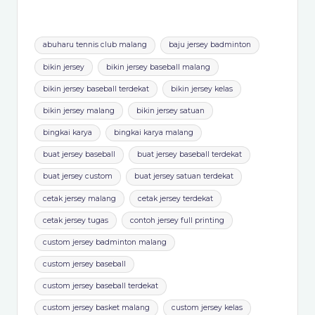
menerima tawaran partnership/sponsorship ya, bisa
langsung kirimkan proposalmu ke
info@macroscope.id
. Dengan harga spesial, kami siap
melayani dan membantu anda secara optimal
dimanapun dan kapanpun!
Untuk pemesanan, bisa kunjungi
https://zaap.bio/HaloMacroscope
Member of PT Macroscope Berdikari Nusantara Group
WHATSAPP
PRICELIST
Tags:
abuharu tennis club malang
baju jersey badminton
bikin jersey
bikin jersey baseball malang