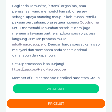
Pesan Sablon Jersey
Fullprint Malang
Estimasi pengerjaan pemesanan Sablon Jersey
Fullprint di Goodsigma Sportwear adalah
minimal 7-
30 hari kerja
. Jumlah pemesanan juga memengaruhi
estimasi pengerjaan. Untuk proyek ini sendiri, kami
mampu mengerjakan dalam waktu
14 hari kerja
.
Bagi anda komunitas, instansi, organisasi, atau
perusahaan yang membutuhkan sablon jersey
sebagai upaya branding maupun kebutuhan Pemilu,
pakaian perusahaan, bisa segera hubungi
Goodsigma
untuk memenuhi kebutuhan tersebut. Kami juga