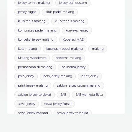
doctor springbed
doctor springbed malang
goodsigma
goodsigma sportwear
jersey badminton malang
jersey badminton terbaru
jersey baseball malang
jersey baseball satuan
jersey boxy malang
jersey etalase records
jersey fantasy
jersey fantasy keren
jersey kelas
jersey malang
jersey malang keren
jersey padel
jersey padel malang
jersey polo
jersey polo malang
jersey satuan malang
jersey tenis
jersey tenis malang
jersey tennis malang
jersey trail custom
jersey tugas
klub padel malang
klub tenis malang
klub tennis malang
komunitas padel malang
konveksi jersey