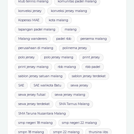
klub tennis malang
komunitas padel malang
konveksi jersey
konveksi jersey malang
Koperasi MAE
kota malang
lapangan padel malang
malang
Malang wanderers
padel rbb
persema malang
perusahaan di malang
polinema jersey
polo jersey
polo jersey malang
print jersey
print jersey malang
rbb malang
rbb padel
sablon jersey satuan malang
sablon jersey terdekat
SAE
SAE walikota Batu
sewa jersey
sewa jersey futsal
sewa jersey malang
sewa jersey terdekat
SMA Tarnus Malang
SMA Taruna Nusantara Malang
smp negeri 18 malang
smp negeri 22 malang
smpn 18 malang
smpn 22 malang
thursina iibs