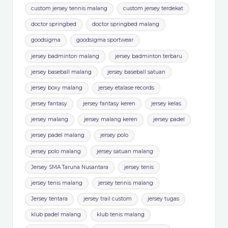
custom jersey tennis malang
custom jersey terdekat
doctor springbed
doctor springbed malang
goodsigma
goodsigma sportwear
jersey badminton malang
jersey badminton terbaru
jersey baseball malang
jersey baseball satuan
jersey boxy malang
jersey etalase records
jersey fantasy
jersey fantasy keren
jersey kelas
jersey malang
jersey malang keren
jersey padel
jersey padel malang
jersey polo
jersey polo malang
jersey satuan malang
Jersey SMA Taruna Nusantara
jersey tenis
jersey tenis malang
jersey tennis malang
Jersey tentara
jersey trail custom
jersey tugas
klub padel malang
klub tenis malang