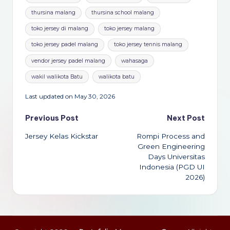
thursina malang
thursina school malang
toko jersey di malang
toko jersey malang
toko jersey padel malang
toko jersey tennis malang
vendor jersey padel malang
wahasaga
wakil walikota Batu
walikota batu
Last updated on May 30, 2026
Post
Previous Post
Next Post
Jersey Kelas Kickstar
Rompi Process and
navigation
Green Engineering
Days Universitas
Indonesia (PGD UI
2026)