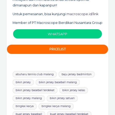
dimanapun dan kapanpun!
Untuk pemesanan, bisa kunjungi
macroscope.id/link
Member of PT Macroscope Berdikari Nusantara Group
WHATSAPP
PRICELIST
Tags:
abuharu tennis club malang
baju jersey badminton
bikin jersey
bikin jersey baseball malang
bikin jersey baseball terdekat
bikin jersey kelas
bikin jersey malang
bikin jersey satuan
bingkai karya
bingkai karya malang
buat jersey baseball
buat jersey baseball terdekat