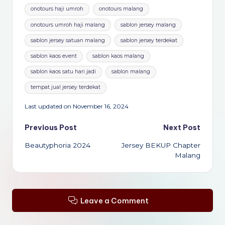
onotours haji umroh
onotours malang
onotours umroh haji malang
sablon jersey malang
sablon jersey satuan malang
sablon jersey terdekat
sablon kaos event
sablon kaos malang
sablon kaos satu hari jadi
sablon malang
tempat jual jersey terdekat
Last updated on November 16, 2024
Post
Previous Post
Next Post
Beautyphoria 2024
Jersey BEKUP Chapter
navigation
Malang
Leave a Comment