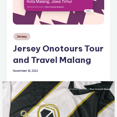
c
r
o
s
c
Posted
Jersey
in
o
Jersey Onotours Tour
p
and Travel Malang
e
G
November 16, 2024
r
o
u
p